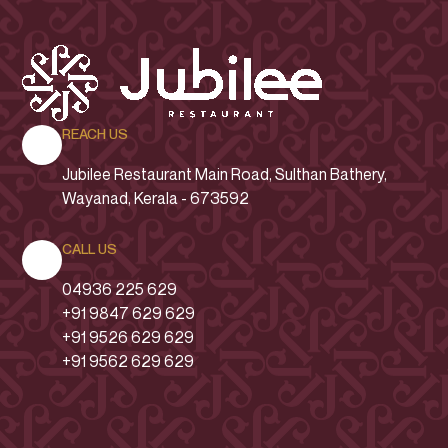
REACH US
Jubilee Restaurant
Main Road
, Sulthan Bathery,
Wayanad, Kerala - 673592
CALL US
04936 225 629
+91 9847 629 629
+91 9526 629 629
+91 9562 629 629